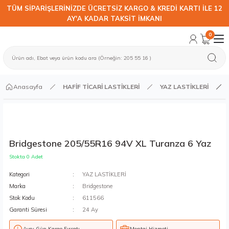
TÜM SİPARİŞLERİNİZDE ÜCRETSİZ KARGO & KREDİ KARTI İLE 12
AY'A KADAR TAKSİT İMKANI
0
Anasayfa
HAFİF TİCARİ LASTİKLERİ
YAZ LASTİKLERİ
Bridgestone 205/55R16 94V XL Turanza 6 Yaz
Stokta 0 Adet
Kategori
YAZ LASTİKLERİ
Marka
Bridgestone
Stok Kodu
611566
Garanti Süresi
24 Ay
Aynı Gün Kargo Fırsatı
Montaj Hizmeti