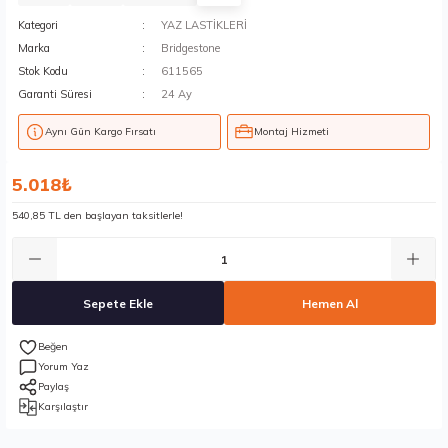
Kategori
YAZ LASTİKLERİ
Marka
Bridgestone
Stok Kodu
611565
Garanti Süresi
24 Ay
Aynı Gün Kargo Fırsatı
Montaj Hizmeti
5.018₺
540,85 TL den başlayan taksitlerle!
Sepete Ekle
Hemen Al
Yorum Yaz
Paylaş
Karşılaştır