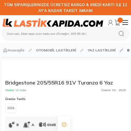
TÜM SİPARİŞLERİNİZDE ÜCRETSİZ KARGO & KREDİ KARTI İLE 12
AY'A KADAR TAKSİT İMKANI
Anasayfa
OTOMOBİL LASTİKLERİ
YAZ LASTİKLERİ
Br
Bridgestone 205/55R16 91V Turanza 6 Yaz
Stokta 12 Adet
Üretim Yılı : 2025
Üretim Tarihi
2026
B
A
69dB