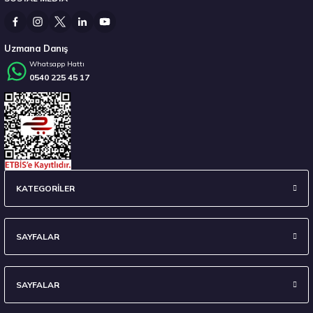
3.382,50 ₺
Uzmana Danış
Whatsapp Hattı
0540 225 45 17
Stokta 12 Adet
Hankook 225/55 R16 95W Ventus Prime 4 K135 Yaz 2026
KATEGORİLER
7.338,10 ₺
SAYFALAR
SAYFALAR
Stokta 12 Adet