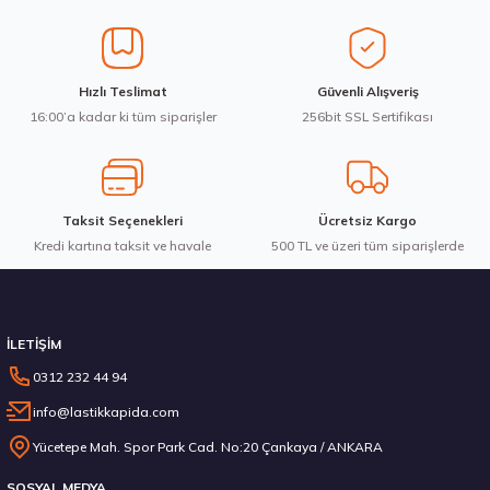
Ürün açıklamasında eksik bilgiler bulunuyor.
Ürün bilgilerinde hatalar bulunuyor.
Ürün fiyatı diğer sitelerden daha pahalı.
Goodyear 205/55R16 91V Eagle Sport 2 Yaz 2026
Hızlı Teslimat
Güvenli Alışveriş
Bu ürüne benzer farklı alternatifler olmalı.
16:00’a kadar ki tüm siparişler
256bit SSL Sertifikası
4.198,57 ₺
Taksit Seçenekleri
Ücretsiz Kargo
Kredi kartına taksit ve havale
Gönder
500 TL ve üzeri tüm siparişlerde
Stokta 12 Adet
İLETİŞİM
0312 232 44 94
info@lastikkapida.com
Sava 205/55R16 91V Intensa HP 2 Yaz 2026
Yücetepe Mah. Spor Park Cad. No:20 Çankaya / ANKARA
SOSYAL MEDYA