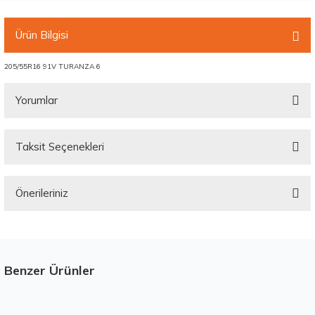
Ürün Bilgisi
205/55R16 91V TURANZA 6
Yorumlar
Taksit Seçenekleri
Bu ürüne ilk yorumu siz yapın!
Önerileriniz
Yorum Yaz
Bu ürünün fiyat bilgisi, resim, ürün açıklamalarında ve diğer konularda
yetersiz gördüğünüz noktaları öneri formunu kullanarak tarafımıza
iletebilirsiniz.
Görüş ve önerileriniz için teşekkür ederiz.
Benzer Ürünler
Stokta 12 Adet
Üretim Yılı : 2026
Ürün resmi kalitesiz, bozuk veya görüntülenemiyor.
Yeni
B
C
BdB