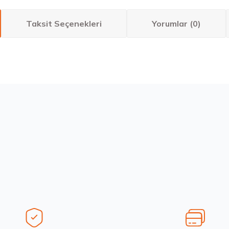
Taksit Seçenekleri
Yorumlar (0)
larda yetersiz gördüğünüz noktaları öneri formunu kullanarak tarafımıza ilete
Bu ürüne ilk yorumu siz yapın!
Yorum Yaz
Stokta 12 Adet
Stokta 12 Adet
6
235/55 R19 101Y Ecsta PS71 2026
Sava 215/55 
6.792,50 ₺
4.675,00