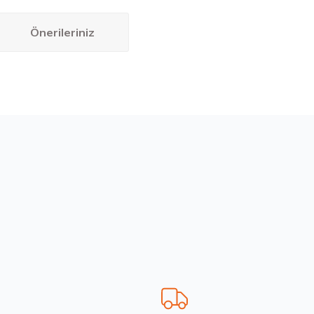
Önerileriniz
bilirsiniz.
R17 98W XL Intensa UHP 2 FP Yaz 2026
 ₺