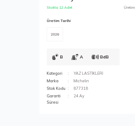
Stokta 12 Adet
Üretim 
Üretim Tarihi
2026
B
A
BdB
Kategori
YAZ LASTİKLERİ
Marka
Michelin
Stok Kodu
877318
Garanti
24 Ay
Süresi