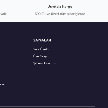
Ücretsiz Kargo
avale
500 TL ve üzeri tüm siparişlerde
SAYFALAR
Yeni Üyelik
Üye Girişi
Şifremi Unuttum
esi
Stokta 12 Adet