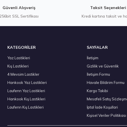
Gönder
Güvenli Alışveriş
Taksit Seçenekleri
256bit SSL Sertifikası
Kredi kartına taksit ve h
Stokta 4 Adet
KATEGORİLER
SAYFALAR
Yaz Lastikleri
İletişim
Kış Lastikleri
Gizlilik ve Güvenlik
Hankook 285/45 R19 111Y XL Ventus evo SUV K137A Yaz 2026
4 Mevsim Lastikler
İletişim Formu
11.025,02 ₺
Hankook Yaz Lastikleri
Havale Bildirim Formu
Laufenn Yaz Lastikleri
Kargo Takibi
Hankook Kış Lastikleri
Mesafeli Satış Sözleşm
Laufenn Kış Lastikleri
İptal İade Koşullari
Stokta 12 Adet
Kişisel Veriler Politikası