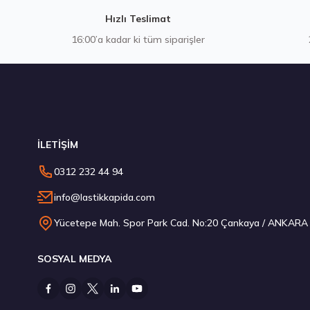
Hızlı Teslimat
16:00’a kadar ki tüm siparişler
Stokta 12 Adet
İLETİŞİM
Kumho 255/30R20 92Y XL Ecsta PS72 S Yaz 2026
0312 232 44 94
10.395,00 ₺
info@lastikkapida.com
Yücetepe Mah. Spor Park Cad. No:20 Çankaya / ANKARA
SOSYAL MEDYA
Stokta 8 Adet