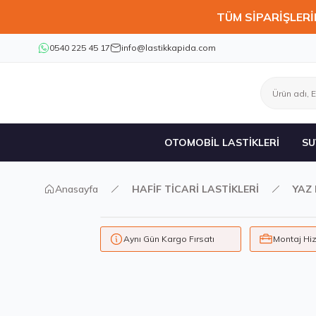
TÜM SİPARİŞLERİ
0540 225 45 17
info@lastikkapida.com
OTOMOBİL LASTİKLERİ
SU
Anasayfa
HAFİF TİCARİ LASTİKLERİ
YAZ 
Aynı Gün Kargo Fırsatı
Montaj Hi