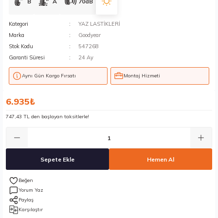
B
A
70dB
Kategori
YAZ LASTİKLERİ
Marka
Goodyear
Stok Kodu
547268
Garanti Süresi
24 Ay
Aynı Gün Kargo Fırsatı
Montaj Hizmeti
6.935₺
747,43 TL den başlayan taksitlerle!
Sepete Ekle
Hemen Al
Yorum Yaz
Paylaş
Karşılaştır