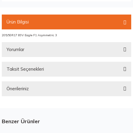
Ürün Bilgisi
205/50R17 89V Eagle F1 Asymmetric 3
Yorumlar
Taksit Seçenekleri
Bu ürüne ilk yorumu siz yapın!
Önerileriniz
Yorum Yaz
Bu ürünün fiyat bilgisi, resim, ürün açıklamalarında ve diğer konularda
yetersiz gördüğünüz noktaları öneri formunu kullanarak tarafımıza
iletebilirsiniz.
Görüş ve önerileriniz için teşekkür ederiz.
Benzer Ürünler
Stokta 12 Adet