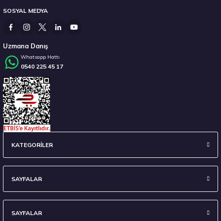
SOSYAL MEDYA
3.514,16 ₺
Uzmana Danış
Whatsapp Hattı
0540 225 45 17
Stokta 12 Adet
Hankook 225/55 R16 95W Ventus Prime 4 K135 Yaz 2026
KATEGORİLER
6.635,67 ₺
SAYFALAR
SAYFALAR