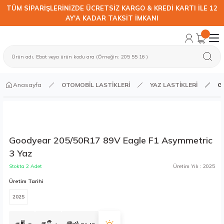
TÜM SİPARİŞLERİNİZDE ÜCRETSİZ KARGO & KREDİ KARTI İLE 12
AY'A KADAR TAKSİT İMKANI
Anasayfa
OTOMOBİL LASTİKLERİ
YAZ LASTİKLERİ
Go
Goodyear 205/50R17 89V Eagle F1 Asymmetric
3 Yaz
Stokta 2 Adet
Üretim Yılı : 2025
Üretim Tarihi
2025