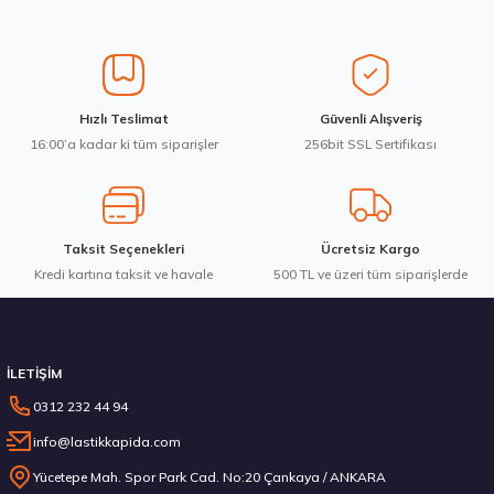
Üretim Yılı : 2026
Ürün resmi kalitesiz, bozuk veya görüntülenemiyor.
Yeni
B
C
BdB
Ürün açıklamasında eksik bilgiler bulunuyor.
Ürün bilgilerinde hatalar bulunuyor.
Ürün fiyatı diğer sitelerden daha pahalı.
Goodyear 205/55R16 91V Eagle Sport 2 Yaz 2026
Hızlı Teslimat
Güvenli Alışveriş
Bu ürüne benzer farklı alternatifler olmalı.
16:00’a kadar ki tüm siparişler
256bit SSL Sertifikası
3.787,56 ₺
Taksit Seçenekleri
Ücretsiz Kargo
Kredi kartına taksit ve havale
Gönder
500 TL ve üzeri tüm siparişlerde
Stokta 12 Adet
İLETİŞİM
0312 232 44 94
info@lastikkapida.com
Sava 205/55R16 91V Intensa HP 2 Yaz 2026
Yücetepe Mah. Spor Park Cad. No:20 Çankaya / ANKARA