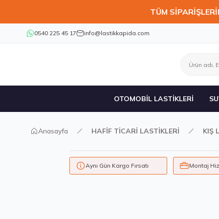
TÜM SİPARİŞLERİ
0540 225 45 17
info@lastikkapida.com
OTOMOBİL LASTİKLERİ
SU
Anasayfa
HAFİF TİCARİ LASTİKLERİ
KIŞ 
Aynı Gün Kargo Fırsatı
Montaj Hi