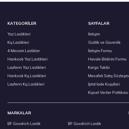
Stokta 3 Adet
KATEGORİLER
SAYFALAR
Yaz Lastikleri
İletişim
Kış Lastikleri
Gizlilik ve Güvenlik
T Kış 2023
Kumho 215/65R16 98H WinterCraft WP52+ Kış 2
4 Mevsim Lastikler
İletişim Formu
5.472,50 ₺
Hankook Yaz Lastikleri
Havale Bildirim Formu
Laufenn Yaz Lastikleri
Kargo Takibi
Hankook Kış Lastikleri
Mesafeli Satış Sözleşm
Laufenn Kış Lastikleri
İptal İade Koşullari
Stokta 4 Adet
Kişisel Veriler Politikası
MARKALAR
BF Goodrich Lastik
BF Goodrich Lastik
Kumho 225/55R18 102T XL WinterCraft Ice WI32 (Çivi Delikli) 