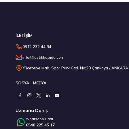
Stokta 2 Adet
İLETİŞİM
Pirelli 255/40R20 101W XL T0 Winter Sottozero 3 PNCS EL
0312 232 44 94
9.611,25 ₺
info@lastikkapida.com
Yücetepe Mah. Spor Park Cad. No:20 Çankaya / ANKARA
SOSYAL MEDYA
Stokta 4 Adet
Uzmana Danış
Whatsapp Hattı
0540 225 45 17
Kumho 235/50R20 104V XL WinterCraft WP52+ Kış 2025