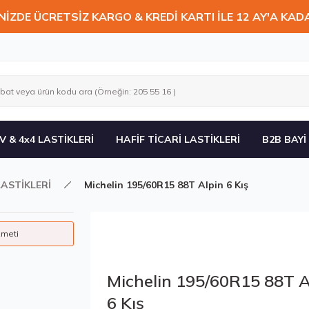
NİZDE ÜCRETSİZ KARGO & KREDİ KARTI İLE 12 AY'A KAD
V & 4x4 LASTİKLERİ
HAFİF TİCARİ LASTİKLERİ
B2B BAYİ
LASTİKLERİ
Michelin 195/60R15 88T Alpin 6 Kış
zmeti
Michelin 195/60R15 88T A
6 Kış