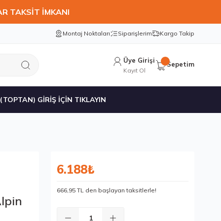
AR TAKSİT İMKANI
Montaj Noktaları
Siparişlerim
Kargo Takip
Üye Girişi
Sepetim
Kayıt Ol
 (TOPTAN) GİRİŞ İÇİN TIKLAYIN
6.188₺
666,95 TL den başlayan taksitlerle!
lpin