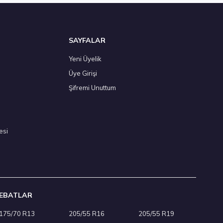
SAYFALAR
Yeni Üyelik
Üye Girişi
025
Şifremi Unuttum
esi
EBATLAR
175/70 R13
205/55 R16
205/55 R19
Kış 2025