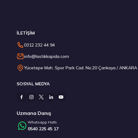
Stokta 12 Adet
Stokta
İLETİŞİM
Montreal 225/55R17 97W Eco 2 Yaz 2026
Montr
0312 232 44 94
3.591,50 ₺
3.1
info@lastikkapida.com
Yücetepe Mah. Spor Park Cad. No:20 Çankaya / ANKARA
SOSYAL MEDYA
Stokta 4 Adet
Uzmana Danış
Whatsapp Hattı
0540 225 45 17
Hankook 235/45R21 101Y XL Ventus Evo SUV K137A UHP P