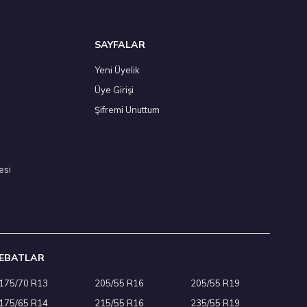
SAYFALAR
Yeni Üyelik
Üye Girişi
az 2026
Şifremi Unuttum
esi
EBATLAR
175/70 R13
205/55 R16
205/55 R19
137A Yaz 2026
175/65 R14
215/55 R16
235/55 R19