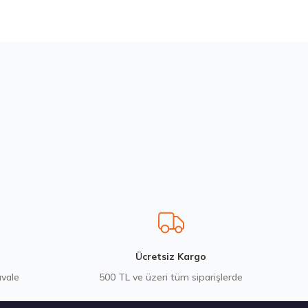
bilirsiniz.
 XL FP WINTERCOMMAND Kış 2026
Ücretsiz Kargo
avale
500 TL ve üzeri tüm siparişlerde