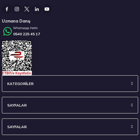
3.382,50 ₺
Uzmana Danış
Whatsapp Hattı
0540 225 45 17
Stokta 12 Adet
Hankook 225/55 R16 95W Ventus Prime 4 K135 Yaz 2026
KATEGORİLER
7.338,10 ₺
SAYFALAR
SAYFALAR
Stokta 12 Adet