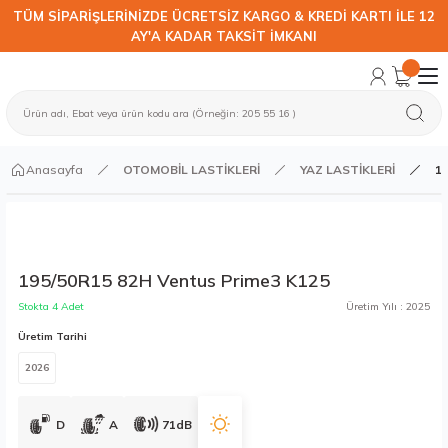
TÜM SİPARİŞLERİNİZDE ÜCRETSİZ KARGO & KREDİ KARTI İLE 12
AY'A KADAR TAKSİT İMKANI
Anasayfa
OTOMOBİL LASTİKLERİ
YAZ LASTİKLERİ
19
195/50R15 82H Ventus Prime3 K125
Stokta 4 Adet
Üretim Yılı : 2025
Üretim Tarihi
2026
D
A
71dB