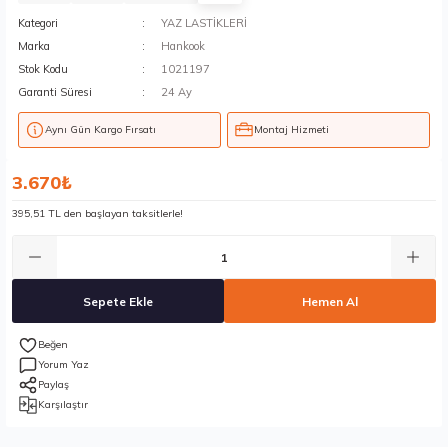
Kategori
YAZ LASTİKLERİ
Marka
Hankook
Stok Kodu
1021197
Garanti Süresi
24 Ay
Aynı Gün Kargo Fırsatı
Montaj Hizmeti
3.670₺
395,51 TL den başlayan taksitlerle!
Sepete Ekle
Hemen Al
Yorum Yaz
Paylaş
Karşılaştır