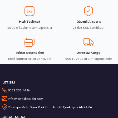
Ürün açıklamasında eksik bilgiler bulunuyor.
Ürün bilgilerinde hatalar bulunuyor.
Ürün fiyatı diğer sitelerden daha pahalı.
Goodyear 205/55R16 91V Eagle Sport 2 Yaz 2026
Hızlı Teslimat
Güvenli Alışveriş
Bu ürüne benzer farklı alternatifler olmalı.
16:00’a kadar ki tüm siparişler
256bit SSL Sertifikası
4.198,57 ₺
Taksit Seçenekleri
Ücretsiz Kargo
Kredi kartına taksit ve havale
Gönder
500 TL ve üzeri tüm siparişlerde
Stokta 12 Adet
İLETİŞİM
0312 232 44 94
info@lastikkapida.com
Sava 205/55R16 91V Intensa HP 2 Yaz 2026
Yücetepe Mah. Spor Park Cad. No:20 Çankaya / ANKARA
SOSYAL MEDYA