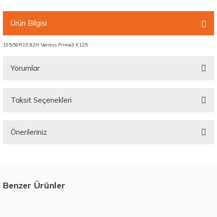
Ürün Bilgisi
195/50R15 82H Ventus Prime3 K125
Yorumlar
Taksit Seçenekleri
Bu ürüne ilk yorumu siz yapın!
Önerileriniz
Yorum Yaz
Bu ürünün fiyat bilgisi, resim, ürün açıklamalarında ve diğer konularda
yetersiz gördüğünüz noktaları öneri formunu kullanarak tarafımıza
iletebilirsiniz.
Görüş ve önerileriniz için teşekkür ederiz.
Benzer Ürünler
Stokta 12 Adet
Üretim Yılı : 2026
Ürün resmi kalitesiz, bozuk veya görüntülenemiyor.
Yeni
B
C
BdB