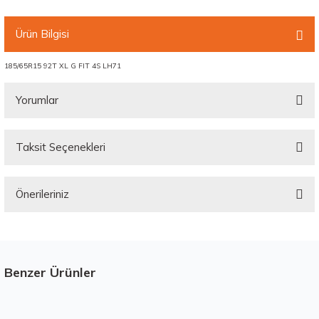
Ürün Bilgisi
185/65R15 92T XL G FIT 4S LH71
Yorumlar
Taksit Seçenekleri
Bu ürüne ilk yorumu siz yapın!
Önerileriniz
Yorum Yaz
Bu ürünün fiyat bilgisi, resim, ürün açıklamalarında ve diğer konularda
yetersiz gördüğünüz noktaları öneri formunu kullanarak tarafımıza
iletebilirsiniz.
Görüş ve önerileriniz için teşekkür ederiz.
Benzer Ürünler
Stokta 12 Adet
Ürün resmi kalitesiz, bozuk veya görüntülenemiyor.