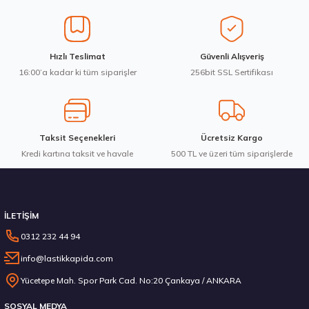
Ürün açıklamasında eksik bilgiler bulunuyor.
Ürün bilgilerinde hatalar bulunuyor.
Ürün fiyatı diğer sitelerden daha pahalı.
Montreal 225/60R18 100V Eco 2 Yaz 2026
Hızlı Teslimat
Güvenli Alışveriş
Bu ürüne benzer farklı alternatifler olmalı.
16:00’a kadar ki tüm siparişler
256bit SSL Sertifikası
4.058,58 ₺
Taksit Seçenekleri
Ücretsiz Kargo
Kredi kartına taksit ve havale
Gönder
500 TL ve üzeri tüm siparişlerde
Stokta 12 Adet
İLETİŞİM
0312 232 44 94
info@lastikkapida.com
Montreal 215/60R16 95H Eco Yaz 2026
Yücetepe Mah. Spor Park Cad. No:20 Çankaya / ANKARA
SOSYAL MEDYA