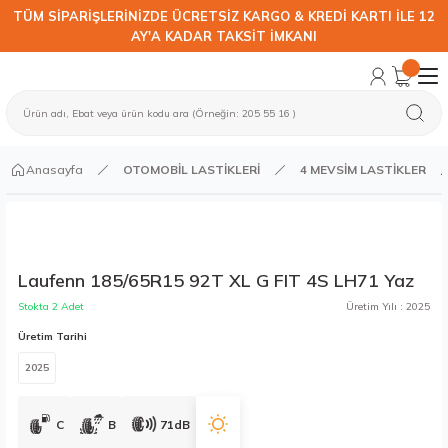
TÜM SİPARİŞLERİNİZDE ÜCRETSİZ KARGO & KREDİ KARTI İLE 12
AY'A KADAR TAKSİT İMKANI
Anasayfa
OTOMOBİL LASTİKLERİ
4 MEVSİM LASTİKLER
Laufenn 185/65R15 92T XL G FIT 4S LH71 Yaz
Stokta 2 Adet
Üretim Yılı : 2025
Üretim Tarihi
2025
C
B
71dB