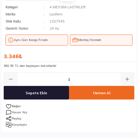
Kategori
4 MEVSİM LASTİKLER
Marka
Laufenn
Stok Kodu
1027545
Garanti Süresi
24 Ay
Aynı Gün Kargo Fırsatı
Montaj Hizmeti
3.346₺
360,59 TL den başlayan taksitlerle!
Sepete Ekle
Hemen Al
Yorum Yaz
Paylaş
Karşılaştır