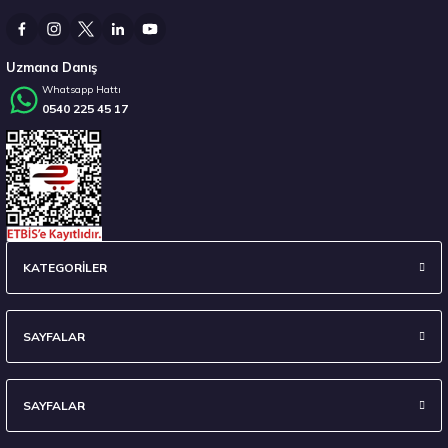
3.476,84 ₺
Uzmana Danış
Whatsapp Hattı
0540 225 45 17
Stokta 12 Adet
Goodyear 205/50R17 93V XL FP WINTERCOMMAND Kış 2026
KATEGORİLER
7.287,40 ₺
SAYFALAR
SAYFALAR
Stokta 12 Adet