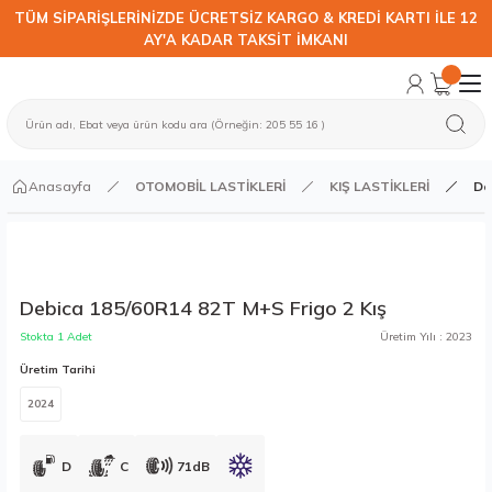
TÜM SİPARİŞLERİNİZDE ÜCRETSİZ KARGO & KREDİ KARTI İLE 12
AY'A KADAR TAKSİT İMKANI
Anasayfa
OTOMOBİL LASTİKLERİ
KIŞ LASTİKLERİ
De
Debica 185/60R14 82T M+S Frigo 2 Kış
Stokta 1 Adet
Üretim Yılı : 2023
Üretim Tarihi
2024
D
C
71dB