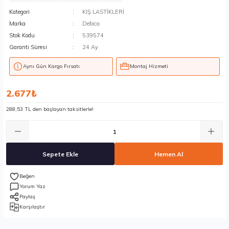
Kategori
KIŞ LASTİKLERİ
Marka
Debica
Stok Kodu
539574
Garanti Süresi
24 Ay
Aynı Gün Kargo Fırsatı
Montaj Hizmeti
2.677₺
288,53 TL den başlayan taksitlerle!
Sepete Ekle
Hemen Al
Yorum Yaz
Paylaş
Karşılaştır