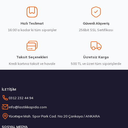
Ürün açıklamasında eksik bilgiler bulunuyor.
Ürün bilgilerinde hatalar bulunuyor.
Ürün fiyatı diğer sitelerden daha pahalı.
Hankook 195/55R20 95H XL Winter i*cept evo3 W330 Kış 2025
Hızlı Teslimat
Güvenli Alışveriş
Bu ürüne benzer farklı alternatifler olmalı.
16:00’a kadar ki tüm siparişler
256bit SSL Sertifikası
7.535,00 ₺
Taksit Seçenekleri
Ücretsiz Kargo
Kredi kartına taksit ve havale
Gönder
500 TL ve üzeri tüm siparişlerde
Stokta 1 Adet
İLETİŞİM
0312 232 44 94
info@lastikkapida.com
Pirelli 245/35R20 95V XL W240 Sottozero Serie 2 RFT Kış 2024
Yücetepe Mah. Spor Park Cad. No:20 Çankaya / ANKARA
SOSYAL MEDYA