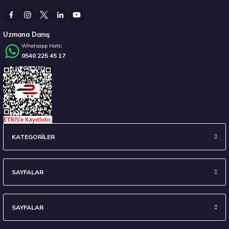
21.135,28 ₺
Uzmana Danış
Whatsapp Hattı
0540 225 45 17
Stokta 12 Adet
Hankook 225/55R17 97H WINTER ICEPT RS3 W462 Kış 2025
KATEGORİLER
7.617,50 ₺
SAYFALAR
SAYFALAR
Stokta 2 Adet