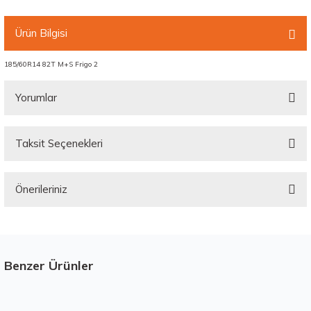
Ürün Bilgisi
185/60R14 82T M+S Frigo 2
Yorumlar
Taksit Seçenekleri
Bu ürüne ilk yorumu siz yapın!
Önerileriniz
Yorum Yaz
Bu ürünün fiyat bilgisi, resim, ürün açıklamalarında ve diğer konularda
yetersiz gördüğünüz noktaları öneri formunu kullanarak tarafımıza
iletebilirsiniz.
Görüş ve önerileriniz için teşekkür ederiz.
Benzer Ürünler
Stokta 12 Adet
Ürün resmi kalitesiz, bozuk veya görüntülenemiyor.