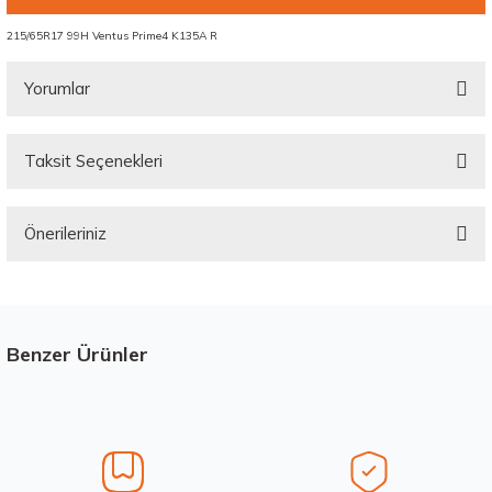
215/65R17 99H Ventus Prime4 K135A R
Yorumlar
Taksit Seçenekleri
Bu ürüne ilk yorumu siz yapın!
Önerileriniz
Yorum Yaz
Bu ürünün fiyat bilgisi, resim, ürün açıklamalarında ve diğer konularda
yetersiz gördüğünüz noktaları öneri formunu kullanarak tarafımıza
iletebilirsiniz.
Görüş ve önerileriniz için teşekkür ederiz.
Benzer Ürünler
Stokta 12 Adet
Üretim Yılı : 2026
Ürün resmi kalitesiz, bozuk veya görüntülenemiyor.
Yeni
B
C
BdB
Ürün açıklamasında eksik bilgiler bulunuyor.
Ürün bilgilerinde hatalar bulunuyor.