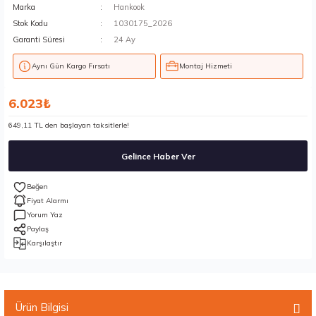
Marka
Hankook
Stok Kodu
1030175_2026
Garanti Süresi
24 Ay
Aynı Gün Kargo Fırsatı
Montaj Hizmeti
6.023₺
649,11 TL den başlayan taksitlerle!
Gelince Haber Ver
Fiyat Alarmı
Yorum Yaz
Paylaş
Karşılaştır
Ürün Bilgisi