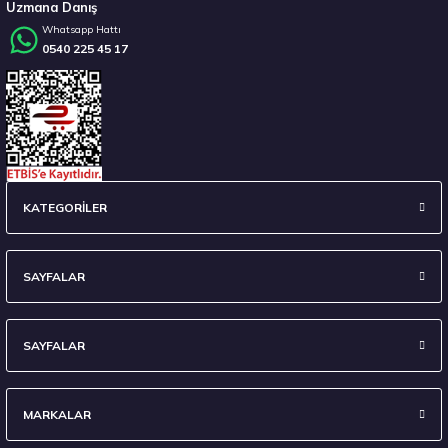
Uzmana Danış
Whatsapp Hattı
0540 225 45 17
Stokta 12 Adet
Hankook 225/55 R16 95W Ventus Prime 4 K135 Yaz 2026
KATEGORİLER
7.338,10 ₺
SAYFALAR
SAYFALAR
Stokta 12 Adet
MARKALAR