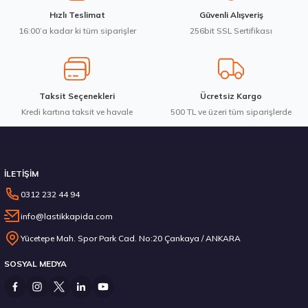
Ürün fiyatı diğer sitelerden daha pahalı.
Goodyear 205/55R16 91V Eagle Sport 2 Yaz 2026
Hızlı Teslimat
Güvenli Alışveriş
Bu ürüne benzer farklı alternatifler olmalı.
16:00’a kadar ki tüm siparişler
256bit SSL Sertifikası
4.198,57 ₺
Taksit Seçenekleri
Ücretsiz Kargo
Kredi kartına taksit ve havale
Gönder
500 TL ve üzeri tüm siparişlerde
Stokta 12 Adet
İLETİŞİM
0312 232 44 94
info@lastikkapida.com
Sava 205/55R16 91V Intensa HP 2 Yaz 2026
Yücetepe Mah. Spor Park Cad. No:20 Çankaya / ANKARA
SOSYAL MEDYA
3.382,50 ₺