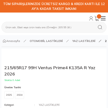
TÜM SİPARİŞLERİNİZDE ÜCRETSİZ KARGO & KREDİ KARTI İLE 12
AY'A KADAR TAKSİT İMKANI
Anasayfa
OTOMOBİL LASTİKLERİ
YAZ LASTİKLERİ
21
215/65R17 99H Ventus Prime4 K135A R Yaz
2026
Stokta 0 Adet
Üretim Tarihi
2025
2024
Kategori
YAZ LASTİKLERİ